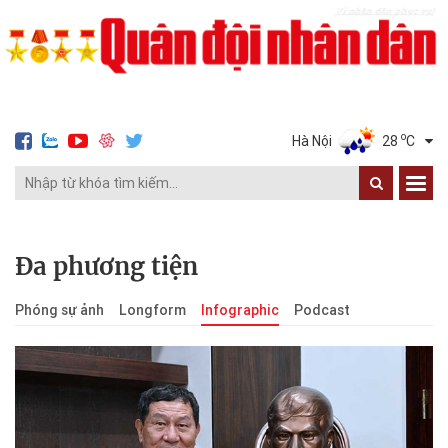
o
Hà Nội
28
C
Đa phương tiện
Phóng sự ảnh
Longform
Infographic
Podcast