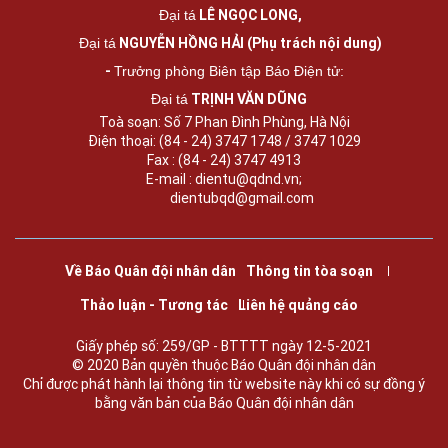
LÊ NGỌC LONG,
Đại tá
NGUYỄN HỒNG HẢI (Phụ trách nội dung)
Đại tá
-
Trưởng phòng Biên tập Báo Điện tử:
TRỊNH VĂN DŨNG
Đại tá
Toà soạn: Số 7 Phan Đình Phùng, Hà Nội
Điện thoại: (84 - 24) 3747 1748 / 3747 1029
Fax : (84 - 24) 3747 4913
E-mail : dientu@qdnd.vn;
dientubqd@gmail.com
Về Báo Quân đội nhân dân
Thông tin tòa soạn
Thảo luận - Tương tác
Liên hệ quảng cáo
Giấy phép số: 259/GP - BTTTT ngày 12-5-2021
© 2020 Bản quyền thuộc Báo Quân đội nhân dân
Chỉ được phát hành lại thông tin từ website này khi có sự đồng ý
bằng văn bản của Báo Quân đội nhân dân