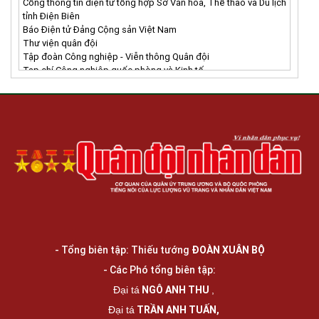
Cổng thông tin điện tử tổng hợp Sở Văn hóa, Thể thao và Du lịch
tỉnh Điện Biên
Báo Điện tử Đảng Cộng sản Việt Nam
Thư viện quân đội
Tập đoàn Công nghiệp - Viễn thông Quân đội
Tạp chí Công nghiệp quốc phòng và Kinh tế
Hội hỗ trợ gia đình liệt sĩ Việt Nam
Báo Quân khu 1
Báo Quân khu 2
Báo Quân khu 3
Báo Quân khu 4
Báo Quân khu 5
Báo Quân khu 7
Báo Quân khu 9
Báo Hải quân Việt Nam
Báo Phòng không Không quân
Báo Quốc phòng Thủ đô
Báo Biên Phòng
Báo Ninh Bình
- Tổng biên tập: Thiếu tướng
ĐOÀN XUÂN BỘ
Trang thông tin điện tử UBND xã Hòa An
- Các Phó tổng biên tập:
NGÔ ANH THU
Đại tá
,
TRẦN ANH TUẤN,
Đại tá